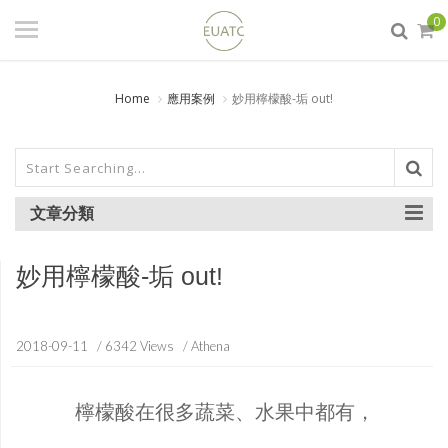
登入
/ 註冊
0
會員中心
Home
應用案例
妙用檸檬酸-垢 out!
商品分類
日本試藥/工業原料/百瑞克
(PANREAC)分析試藥
食品添加物
文章分類
實驗室器材
DIY原料
妙用檸檬酸-垢 out!
生活化學
2018-09-11
/ 6342 Views
/ Athena
檸檬酸在很多蔬菜、水果中都
有
，