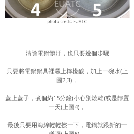
photo credit: EUATC
清除電鍋髒汙，也只要幾個步驟
只要將電鍋鍋具裡灑上檸檬酸，加上一碗水(上
圖2,3)，
蓋上蓋子，煮個約15分鐘(小心別燒乾)或是靜置
一天(上圖4)，
最後只要用海綿輕輕擦一下，電鍋就跟新的一
樣囉(上圖5)～