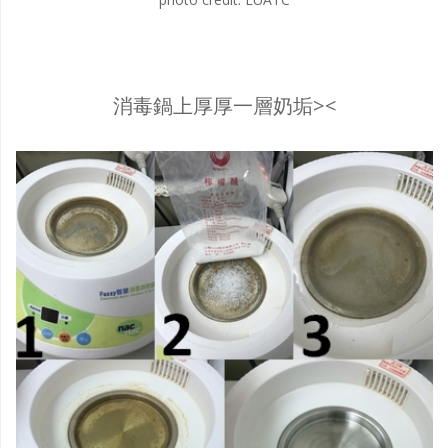
消毒鍋上厚厚一層奶垢><