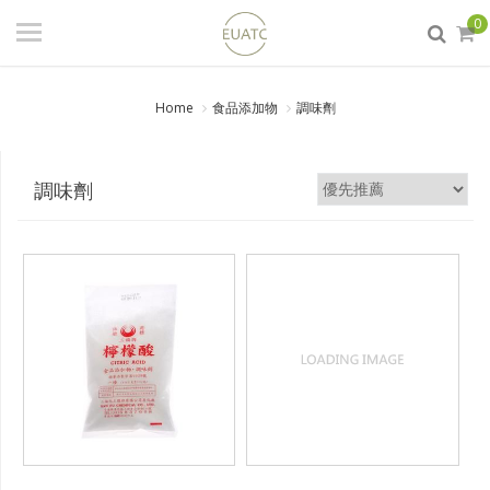
登入
/ 註冊
0
會員中心
Home
食品添加物
調味劑
商品分類
日本試藥/工業原料/百瑞克
調味劑
(PANREAC)分析試藥
食品添加物
實驗室器材
DIY原料
生活化學