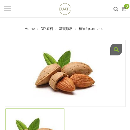
登入
/ 註冊
0
會員中心
Home
DIY原料
基礎原料
植物油carrier-oil
商品分類
日本試藥/工業原料/百瑞克
(PANREAC)分析試藥
食品添加物
實驗室器材
DIY原料
生活化學